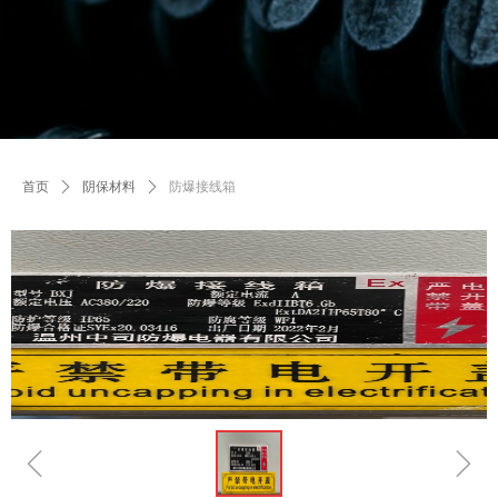
首页
ꄲ
阴保材料
ꄲ
防爆接线箱
ꁆ
ꁇ