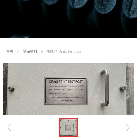
首页
ꄲ
阴保材料
ꄲ
接线箱 Drain Test Post
ꁆ
ꁇ