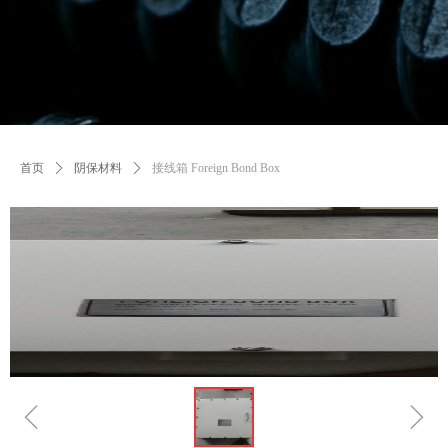
首页
ꄲ
阴保材料
ꄲ
接线箱 Foreign Bond Box
ꁆ
ꁇ